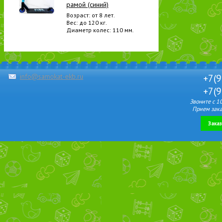
рамой (синий)
Возраст: от 8 лет.
Вес: до 120 кг.
Диаметр колес: 110 мм.
info@samokat-ekb.ru
+7(9
+7(9
Звоните с 1
Прием зака
Зака