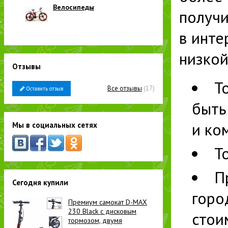
Велосипеды
получи
в инте
низкой
Отзывы
Т
Все отзывы
(17)
Оставить отзыв
быть
и ко
Мы в социальных сетях
Т
П
Сегодня купили
горо
Премиум самокат D-MAX
230 Black с дисковым
стои
тормозом, двумя