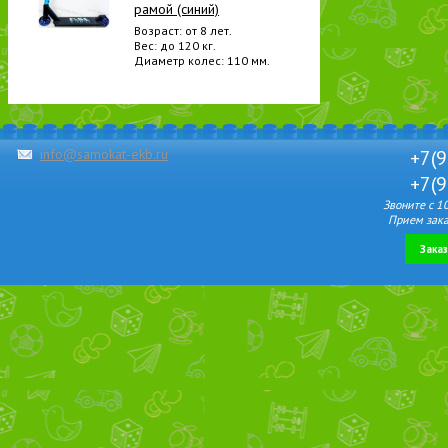
рамой (синий)
Возраст: от 8 лет.
Вес: до 120 кг.
Диаметр колес: 110 мм.
info@samokat-ekb.ru
+7(9
+7(9
Звоните с 1
Прием зака
Зака