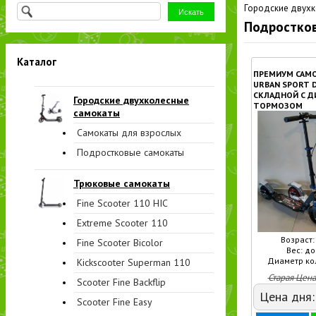
Городские двух
Подростко
Каталог
ПРЕМИУМ САМ
URBAN SPORT D
СКЛАДНОЙ С 
Городские двухколесные
ТОРМОЗОМ
самокаты
Самокаты для взрослых
Подростковые самокаты
Трюковые самокаты
Fine Scooter 110 HIC
Extreme Scooter 110
Возраст: 
Fine Scooter Bicolor
Вес: до
Диаметр кол
Kickscooter Superman 110
Старая Цена
Scooter Fine Backflip
Цена дня
Scooter Fine Easy