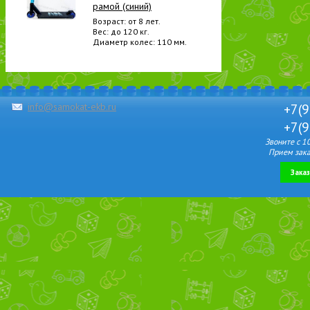
рамой (синий)
Возраст: от 8 лет.
Вес: до 120 кг.
Диаметр колес: 110 мм.
info@samokat-ekb.ru
+7(9
+7(9
Звоните с 1
Прием зака
Зака