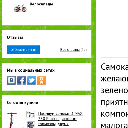
Велосипеды
Отзывы
Все отзывы
(17)
Оставить отзыв
Самока
Мы в социальных сетях
желающ
зелено
приятн
Сегодня купили
компон
Премиум самокат D-MAX
230 Black с дисковым
малога
тормозом, двумя